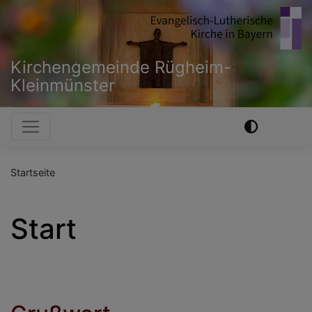
Direkt
zum
Inhalt
Kirchengemeinde Rügheim-
Kleinmünster
Hauptnavigation
Startseite
Start