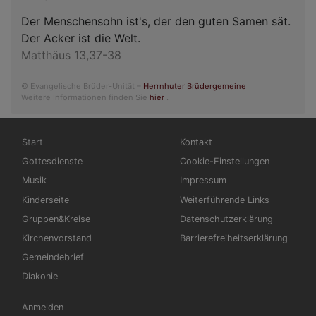
Der Menschensohn ist's, der den guten Samen sät.
Der Acker ist die Welt.
Matthäus 13,37-38
© Evangelische Brüder-Unität –
Herrnhuter Brüdergemeine
Weitere Informationen finden Sie
hier
.
Hauptnavigation
Fußbereichsmenü
Start
Kontakt
Gottesdienste
Cookie-Einstellungen
Musik
Impressum
Kinderseite
Weiterführende Links
Gruppen&Kreise
Datenschutzerklärung
Kirchenvorstand
Barrierefreiheitserklärung
Gemeindebrief
Diakonie
Benutzermenü
Anmelden