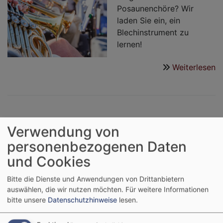
Posaunenchöre? Wir
laden Sie ein, ein
Blechinstrument zu
lernen!
Weiterlesen
ü
A
d
Bl
Zwölfuhrläuten Rügheim
Verwendung von
personenbezogenen Daten
Am 9.11.2025 wurde das
und Cookies
Zwölfuhrläuten in den
Rundfunkprogrammen
Bitte die Dienste und Anwendungen von Drittanbietern
Bayern 1 und BR Heimat
auswählen, die wir nutzen möchten.
Für weitere Informationen
ausgestrahlt.
bitte unsere
Datenschutzhinweise
lesen.
Man kann es jederzeit im