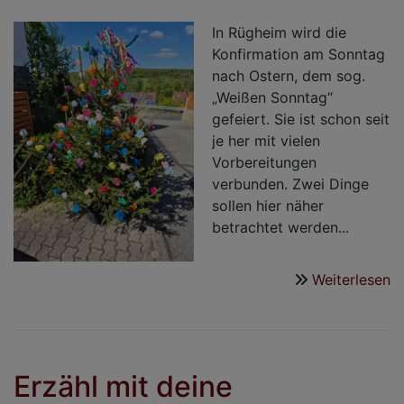
In Rügheim wird die
Konfirmation am Sonntag
nach Ostern, dem sog.
„Weißen Sonntag“
gefeiert. Sie ist schon seit
je her mit vielen
Vorbereitungen
verbunden. Zwei Dinge
sollen hier näher
betrachtet werden...
Weiterlesen
ü
K
-
Tr
u
Erzähl mit deine
B