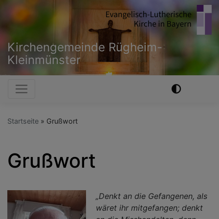
Direkt
zum
Inhalt
Kirchengemeinde Rügheim-
Kleinmünster
Hauptnavigation
Startseite
Grußwort
Grußwort
„Denkt an die Gefangenen, als
wäret ihr mitgefangen; denkt