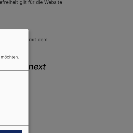
reiheit gilt für die Website
en teilweise mit dem
n möchten.
ilippus next