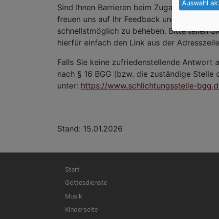
Auswahl ak
Sind Ihnen Barrieren beim Zugang zu Inhal
freuen uns auf Ihr Feedback und bemühen u
schnellstmöglich zu beheben. Bitte teilen S
hierfür einfach den Link aus der Adresszei
Falls Sie keine zufriedenstellende Antwort a
nach § 16 BGG (bzw. die zuständige Stelle
unter:
https://www.schlichtungsstelle-bgg.
Stand: 15.01.2026
Hauptnavigation
Start
Gottesdienste
Musik
Kinderseite