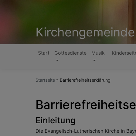
Direkt
zum
Inhalt
Kirchengemeinde
Start
Gottesdienste
Musik
Kinderseit
Hauptnavigation
Startseite
Barrierefreiheitserklärung
Barrierefreiheits
Einleitung
Die Evangelisch-Lutherischen Kirche in Ba