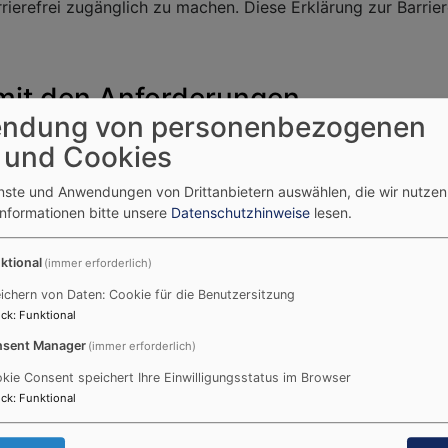
ierefrei zugänglich zu machen. Diese Erklärung zur Barrieref
 mit den Anforderungen
ndung von personenbezogenen
ist aufgrund der folgenden Unvereinbarkeiten und Ausnahm
 und Cookies
einbar.
enste und Anwendungen von Drittanbietern auswählen, die wir nutze
Informationen bitte unsere
Datenschutzhinweise
lesen.
Barrierefreiheit beim Theme
VK Ph
ktional
(immer erforderlich)
ichern von Daten: Cookie für die Benutzersitzung
ck
:
Funktional
e
sent Manager
(immer erforderlich)
us den folgenden Gründen nicht barrierefrei:
kie Consent speichert Ihre Einwilligungsstatus im Browser
ck
:
Funktional
back und Kontaktangaben