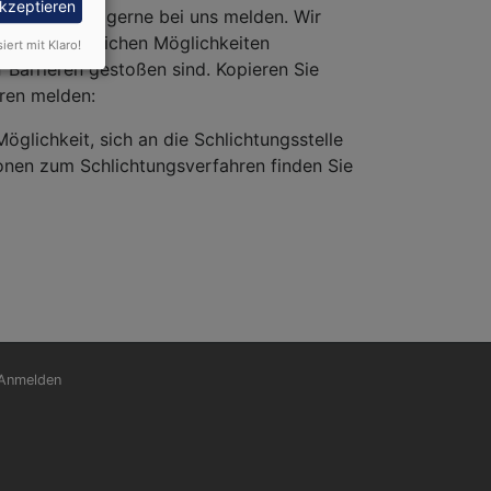
akzeptieren
nen Sie sich gerne bei uns melden. Wir
d wirtschaftlichen Möglichkeiten
siert mit Klaro!
f Barrieren gestoßen sind. Kopieren Sie
eren melden:
Möglichkeit, sich an die Schlichtungsstelle
onen zum Schlichtungsverfahren finden Sie
nutzermenü
Anmelden