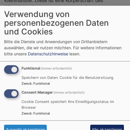
Kleinmünster. Diese ist eine Körperschaft des
öffentlichen Rechts, vertreten durch Dekanin Anne
Verwendung von
Salzbrenner.
personenbezogenen Daten
Anbieter gemäß § 5 TMG:
und Cookies
Evang.-Luth. Kirchengemeinde Rügheim-Kleinmünster
Bitte die Dienste und Anwendungen von Drittanbietern
Pfarrgasse 2
auswählen, die wir nutzen möchten.
Für weitere Informationen
97461 Hofheim-Rügheim
bitte unsere
Datenschutzhinweise
lesen.
Tel.: (0 95 23) 95 01 55
Fax: (0 95 23) 950156
Funktional
(immer erforderlich)
Mail:
dekanat.ruegheim@elkb.de
Speichern von Daten: Cookie für die Benutzersitzung
Inhaltlich
Zweck
:
Funktional
Consent Manager
(immer erforderlich)
Verantwortlicher gemäß §
Cookie Consent speichert Ihre Einwilligungsstatus im
55 Abs. 2 RStV:
Browser
Zweck
:
Funktional
Thomas Link
Auswahl akzeptieren
Alle akzeptieren