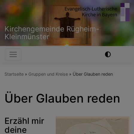
Direkt
zum
Inhalt
Kirchengemeinde Rügheim-
Kleinmünster
Hauptnavigation
Startseite
Gruppen und Kreise
Über Glauben reden
Über Glauben reden
Erzähl mir
deine