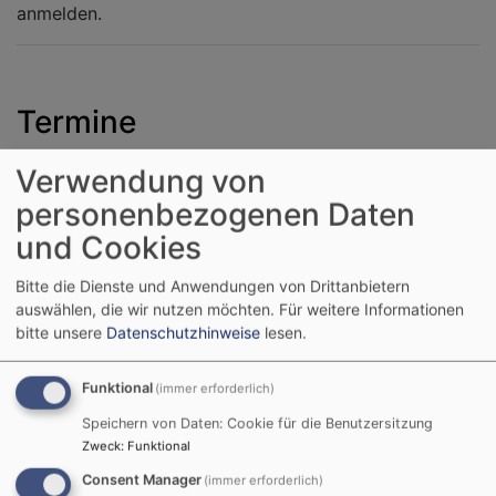
anmelden.
Termine
Verwendung von
Do, 3.9. 20 Uhr
personenbezogenen Daten
Über Glauben lässt sich reden
und Cookies
Hofheim-Rügheim
Martin-Luther-Haus
Bitte die Dienste und Anwendungen von Drittanbietern
auswählen, die wir nutzen möchten.
Für weitere Informationen
bitte unsere
Datenschutzhinweise
lesen.
Di, 15.9. 10 Uhr
Gesprächskreis
Funktional
(immer erforderlich)
Hofheim-Rügheim
Fam. Hager
Speichern von Daten: Cookie für die Benutzersitzung
Zweck
:
Funktional
Consent Manager
(immer erforderlich)
Di, 22.9. 10 Uhr