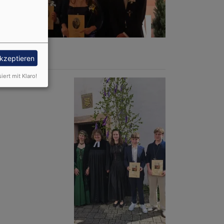
akzeptieren
siert mit Klaro!