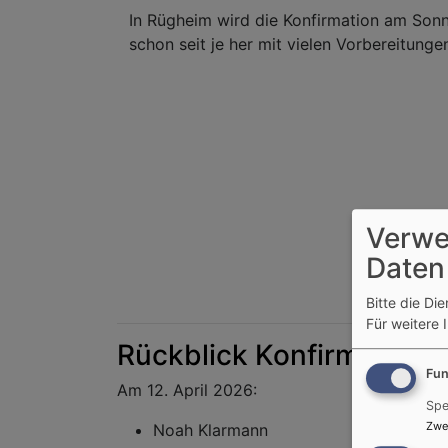
In Rügheim wird die Konfirmation am Sonn
schon seit je her mit vielen Vorbereitunge
Verwe
Daten
Bitte die Di
Für weitere 
Rückblick Konfirmation
Fun
Am 12. April 2026:
Spe
Zwe
Noah Klarmann