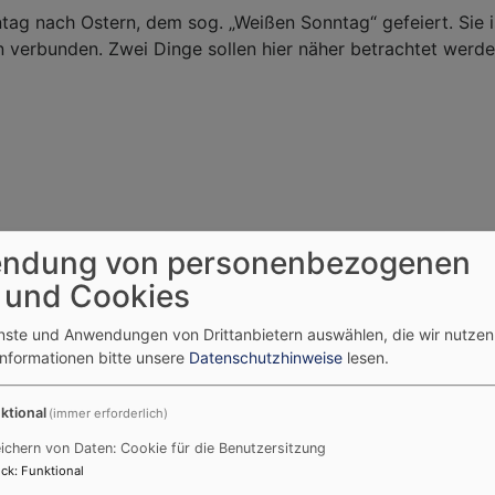
tag nach Ostern, dem sog. „Weißen Sonntag“ gefeiert. Sie i
n verbunden. Zwei Dinge sollen hier näher betrachtet werden
ndung von personenbezogenen
 und Cookies
enste und Anwendungen von Drittanbietern auswählen, die wir nutze
Informationen bitte unsere
Datenschutzhinweise
lesen.
 Rügheim 2026
ktional
(immer erforderlich)
ichern von Daten: Cookie für die Benutzersitzung
ck
:
Funktional