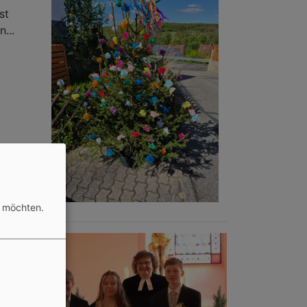
st
...
n möchten.