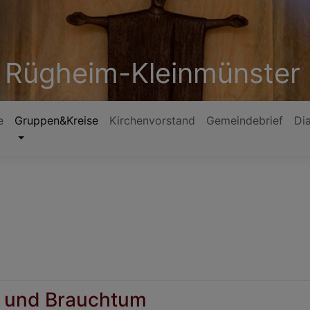
 Rügheim-Kleinmünster
e
Gruppen&Kreise
Kirchenvorstand
Gemeindebrief
Di
on und Brauchtum