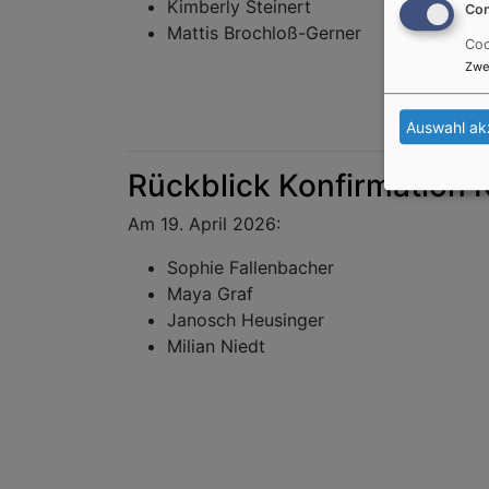
Kimberly Steinert
Con
Mattis Brochloß-Gerner
Coo
Zwe
Auswahl ak
Rückblick Konfirmation 
Am 19. April 2026:
Sophie Fallenbacher
Maya Graf
Janosch Heusinger
Milian Niedt