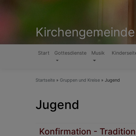
Direkt
zum
Inhalt
Kirchengemeinde
Start
Gottesdienste
Musik
Kinderseit
Hauptnavigation
Startseite
Gruppen und Kreise
Jugend
Jugend
Konfirmation - Traditi